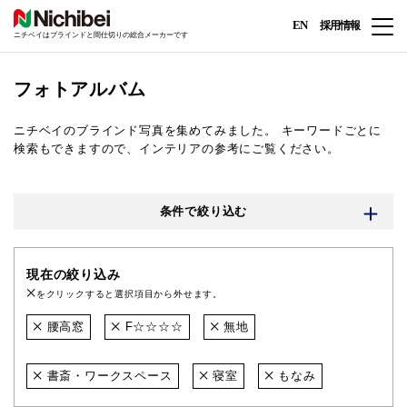
EN
採用情報
ニチベイはブラインドと間仕切りの総合メーカーです
フォトアルバム
ニチベイのブラインド写真を集めてみました。
キーワードごとに
検索もできますので、インテリアの参考にご覧ください。
条件で絞り込む
現在の絞り込み
をクリックすると選択項目から外せます。
腰高窓
F☆☆☆☆
無地
書斎・ワークスペース
寝室
もなみ