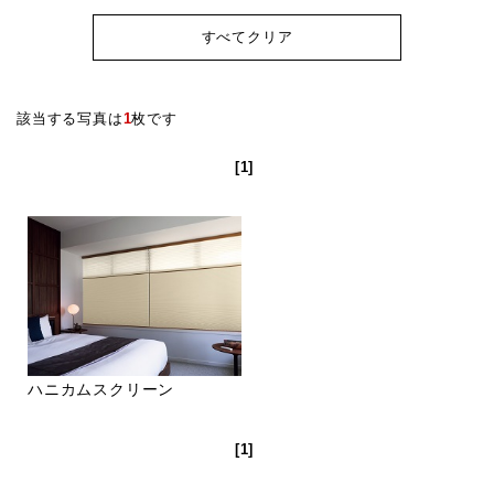
すべてクリア
該当する写真は
1
枚です
[1]
ハニカムスクリーン
[1]