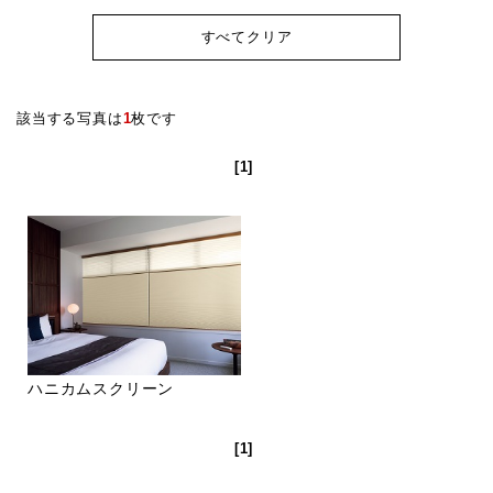
すべてクリア
該当する写真は
1
枚です
[1]
ハニカムスクリーン
[1]