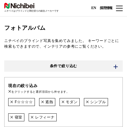
EN
採用情報
ニチベイはブラインドと間仕切りの総合メーカーです
フォトアルバム
ニチベイのブラインド写真を集めてみました。
キーワードごとに
検索もできますので、インテリアの参考にご覧ください。
条件で絞り込む
現在の絞り込み
をクリックすると選択項目から外せます。
F☆☆☆☆
遮熱
モダン
シンプル
寝室
レフィーナ