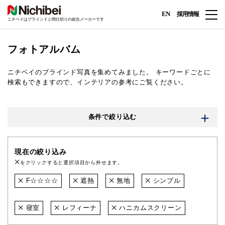
EN
採用情報
ニチベイはブラインドと間仕切りの総合メーカーです
フォトアルバム
ニチベイのブラインド写真を集めてみました。
キーワードごとに
検索もできますので、インテリアの参考にご覧ください。
条件で絞り込む
現在の絞り込み
をクリックすると選択項目から外せます。
F☆☆☆☆
遮熱
無地
シンプル
寝室
レフィーナ
ハニカムスクリーン