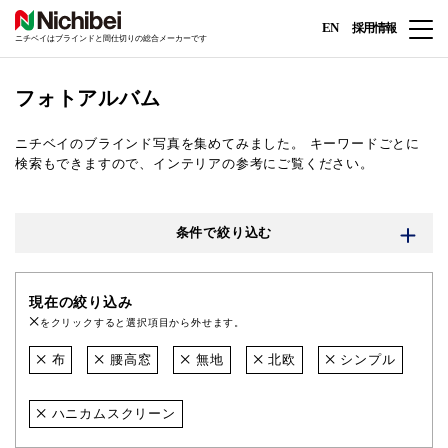
EN
採用情報
ニチベイはブラインドと間仕切りの総合メーカーです
フォトアルバム
ニチベイのブラインド写真を集めてみました。
キーワードごとに
検索もできますので、インテリアの参考にご覧ください。
条件で絞り込む
現在の絞り込み
をクリックすると選択項目から外せます。
布
腰高窓
無地
北欧
シンプル
ハニカムスクリーン