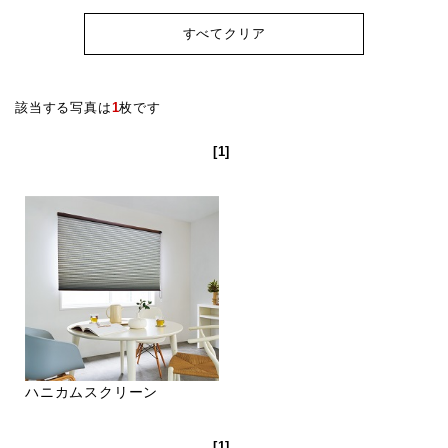
すべてクリア
該当する写真は
1
枚です
[1]
ハニカムスクリーン
[1]