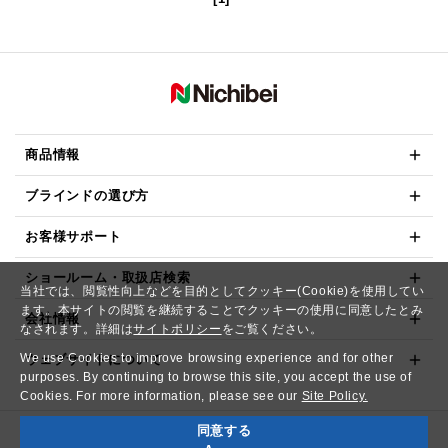
商品情報
ブラインドの選び方
お客様サポート
ショールーム・取扱店検索
当社では、閲覧性向上などを目的としてクッキー(Cookie)を使用してい
ます。本サイトの閲覧を継続することでクッキーの使用に同意したとみ
会社情報
なされます。詳細は
サイトポリシー
をご覧ください。
We use Cookies to improve browsing experience and for other
ウェブサイトについて
purposes. By continuing to browse this site, you accept the use of
Cookies. For more information, please see our
Site Policy.
同意する
Copyright© NICHIBEI CO.,LTD. All Rights Reserved.