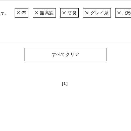
布
腰高窓
防炎
グレイ系
北
ます。
すべてクリア
[1]