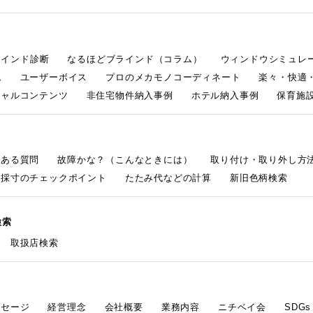
ラインド診断
なるほどブラインド（コラム）
ウィンドウシミュレ
ム
ユーザーボイス
プロのメカモノコーディネート
楽々・快適
シャルコンテンツ
非住宅物件納入事例
ホテル納入事例
保育施設
くある質問
故障かな？（こんなときには）
取り付け・取り外し方
採寸のチェックポイント
たたみ代などの計算
新旧色柄検索
検索
取扱店検索
ッセージ
経営理念
会社概要
業務内容
ニチベイ会
SDG