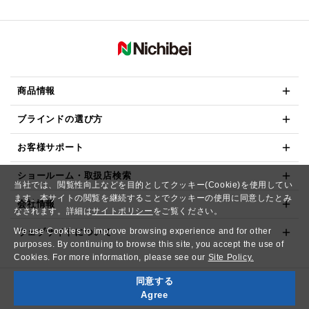
商品情報
ブラインドの選び方
お客様サポート
ショールーム・取扱店検索
当社では、閲覧性向上などを目的としてクッキー(Cookie)を使用してい
ます。本サイトの閲覧を継続することでクッキーの使用に同意したとみ
会社情報
なされます。詳細は
サイトポリシー
をご覧ください。
We use Cookies to improve browsing experience and for other
ウェブサイトについて
purposes. By continuing to browse this site, you accept the use of
Cookies. For more information, please see our
Site Policy.
同意する
Copyright© NICHIBEI CO.,LTD. All Rights Reserved.
Agree