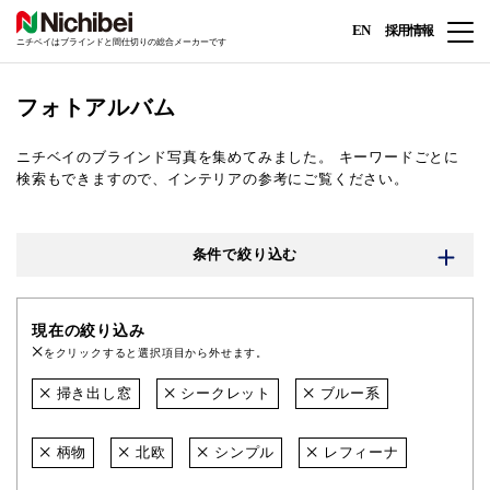
EN
採用情報
ニチベイはブラインドと間仕切りの総合メーカーです
フォトアルバム
ニチベイのブラインド写真を集めてみました。
キーワードごとに
検索もできますので、インテリアの参考にご覧ください。
条件で絞り込む
現在の絞り込み
をクリックすると選択項目から外せます。
掃き出し窓
シークレット
ブルー系
柄物
北欧
シンプル
レフィーナ