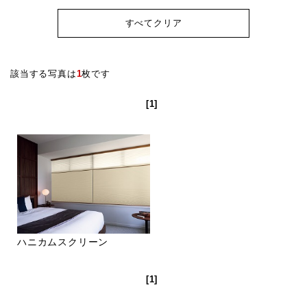
すべてクリア
該当する写真は
1
枚です
[1]
ハニカムスクリーン
[1]