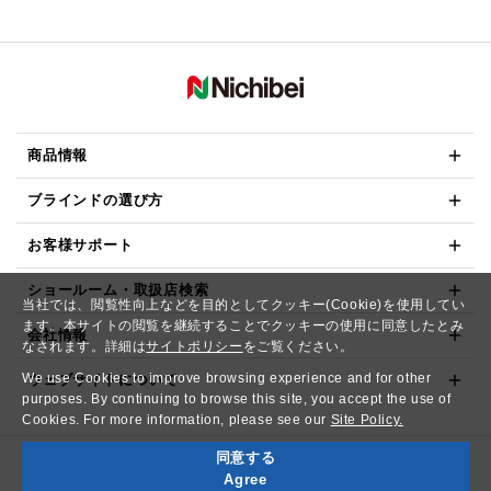
商品情報
ブラインドの選び方
お客様サポート
ショールーム・取扱店検索
当社では、閲覧性向上などを目的としてクッキー(Cookie)を使用してい
ます。本サイトの閲覧を継続することでクッキーの使用に同意したとみ
会社情報
なされます。詳細は
サイトポリシー
をご覧ください。
We use Cookies to improve browsing experience and for other
ウェブサイトについて
purposes. By continuing to browse this site, you accept the use of
Cookies. For more information, please see our
Site Policy.
同意する
Copyright© NICHIBEI CO.,LTD. All Rights Reserved.
Agree