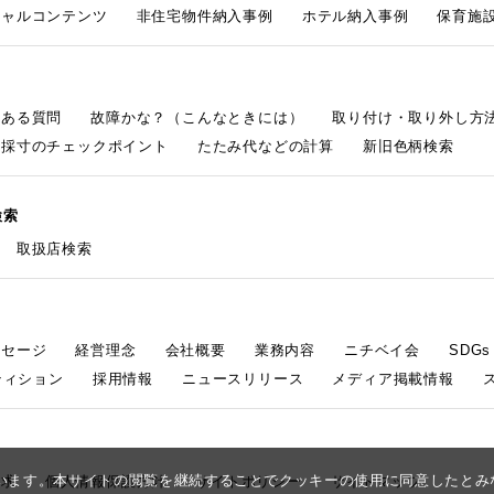
シャルコンテンツ
非住宅物件納入事例
ホテル納入事例
保育施設
くある質問
故障かな？（こんなときには）
取り付け・取り外し方
採寸のチェックポイント
たたみ代などの計算
新旧色柄検索
検索
取扱店検索
ッセージ
経営理念
会社概要
業務内容
ニチベイ会
SDG
ティション
採用情報
ニュースリリース
メディア掲載情報
しています。本サイトの閲覧を継続することでクッキーの使用に同意したと
請求
個人情報保護方針
サイトポリシー
サイトマップ