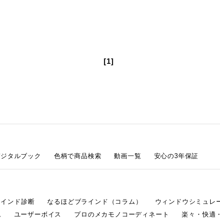
[1]
デジタルブック
色柄で商品検索
動画一覧
安心の3年保証
ラインド診断
なるほどブラインド（コラム）
ウィンドウシミュレ
ム
ユーザーボイス
プロのメカモノコーディネート
楽々・快適