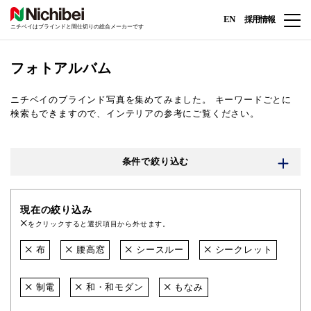
EN
採用情報
ニチベイはブラインドと間仕切りの総合メーカーです
フォトアルバム
ニチベイのブラインド写真を集めてみました。
キーワードごとに
検索もできますので、インテリアの参考にご覧ください。
条件で絞り込む
現在の絞り込み
をクリックすると選択項目から外せます。
布
腰高窓
シースルー
シークレット
制電
和・和モダン
もなみ