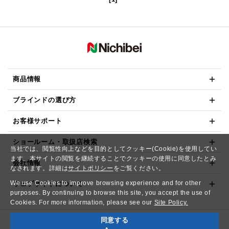
商品情報
ブラインドの選び方
お客様サポート
ショールーム・取扱店検索
当社では、閲覧性向上などを目的としてクッキー(Cookie)を使用してい
ます。本サイトの閲覧を継続することでクッキーの使用に同意したとみ
会社情報
なされます。詳細は
サイトポリシー
をご覧ください。
We use Cookies to improve browsing experience and for other
ウェブサイトについて
purposes. By continuing to browse this site, you accept the use of
Cookies. For more information, please see our
Site Policy.
同意する
Copyright© NICHIBEI CO.,LTD. All Rights Reserved.