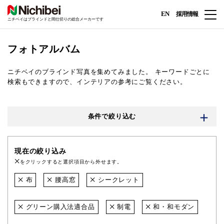
EN
採用情報
ニチベイはブラインドと間仕切りの総合メーカーです
フォトアルバム
ニチベイのブラインド写真を集めてみました。
キーワードごとに
検索もできますので、インテリアの参考にご覧ください。
条件で絞り込む
現在の絞り込み
をクリックすると選択項目から外せます。
布
腰高窓
シークレット
グリーン購入法適合品
制電
和・和モダン