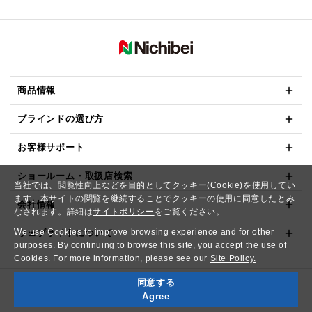
商品情報
ブラインドの選び方
お客様サポート
ショールーム・取扱店検索
当社では、閲覧性向上などを目的としてクッキー(Cookie)を使用してい
ます。本サイトの閲覧を継続することでクッキーの使用に同意したとみ
会社情報
なされます。詳細は
サイトポリシー
をご覧ください。
We use Cookies to improve browsing experience and for other
ウェブサイトについて
purposes. By continuing to browse this site, you accept the use of
Cookies. For more information, please see our
Site Policy.
同意する
Copyright© NICHIBEI CO.,LTD. All Rights Reserved.
Agree