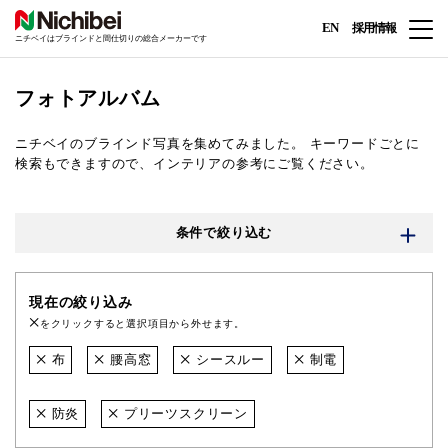
EN
採用情報
ニチベイはブラインドと間仕切りの総合メーカーです
フォトアルバム
ニチベイのブラインド写真を集めてみました。
キーワードごとに
検索もできますので、インテリアの参考にご覧ください。
条件で絞り込む
現在の絞り込み
をクリックすると選択項目から外せます。
布
腰高窓
シースルー
制電
防炎
プリーツスクリーン