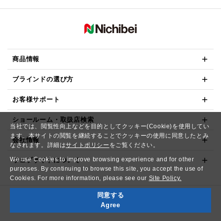
商品情報
ブラインドの選び方
お客様サポート
ショールーム・取扱店検索
当社では、閲覧性向上などを目的としてクッキー(Cookie)を使用してい
ます。本サイトの閲覧を継続することでクッキーの使用に同意したとみ
会社情報
なされます。詳細は
サイトポリシー
をご覧ください。
We use Cookies to improve browsing experience and for other
ウェブサイトについて
purposes. By continuing to browse this site, you accept the use of
Cookies. For more information, please see our
Site Policy.
同意する
Copyright© NICHIBEI CO.,LTD. All Rights Reserved.
Agree