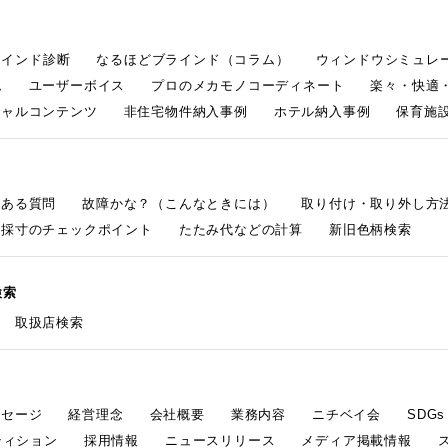
ラインド診断
なるほどブラインド（コラム）
ウィンドウシミュレ
ム
ユーザーボイス
プロのメカモノコーディネート
楽々・快適
シャルコンテンツ
非住宅物件納入事例
ホテル納入事例
保育施設
くある質問
故障かな？（こんなときには）
取り付け・取り外し方
採寸のチェックポイント
たたみ代などの計算
新旧色柄検索
検索
取扱店検索
ッセージ
経営理念
会社概要
業務内容
ニチベイ会
SDG
ティション
採用情報
ニュースリリース
メディア掲載情報