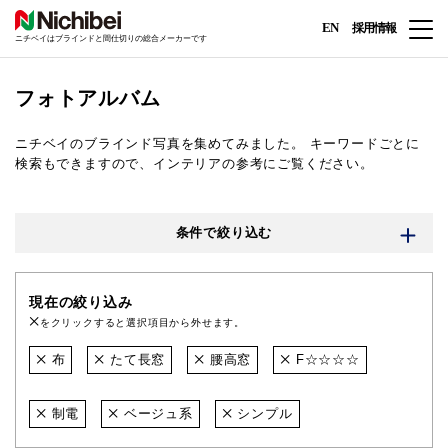
EN
採用情報
ニチベイはブラインドと間仕切りの総合メーカーです
フォトアルバム
ニチベイのブラインド写真を集めてみました。
キーワードごとに
検索もできますので、インテリアの参考にご覧ください。
条件で絞り込む
現在の絞り込み
をクリックすると選択項目から外せます。
布
たて長窓
腰高窓
F☆☆☆☆
制電
ベージュ系
シンプル