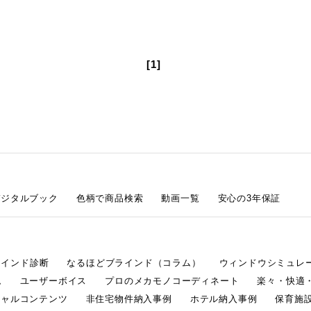
[1]
デジタルブック
色柄で商品検索
動画一覧
安心の3年保証
ラインド診断
なるほどブラインド（コラム）
ウィンドウシミュレ
ム
ユーザーボイス
プロのメカモノコーディネート
楽々・快適
シャルコンテンツ
非住宅物件納入事例
ホテル納入事例
保育施設