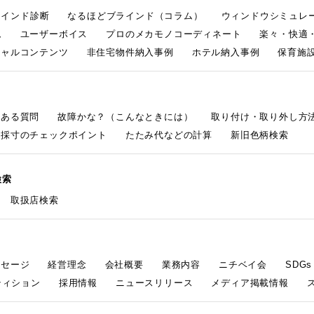
ラインド診断
なるほどブラインド（コラム）
ウィンドウシミュレ
ム
ユーザーボイス
プロのメカモノコーディネート
楽々・快適
シャルコンテンツ
非住宅物件納入事例
ホテル納入事例
保育施設
くある質問
故障かな？（こんなときには）
取り付け・取り外し方
採寸のチェックポイント
たたみ代などの計算
新旧色柄検索
検索
取扱店検索
ッセージ
経営理念
会社概要
業務内容
ニチベイ会
SDG
ティション
採用情報
ニュースリリース
メディア掲載情報