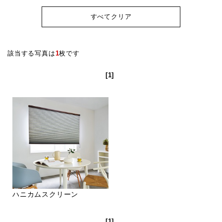
すべてクリア
該当する写真は
1
枚です
[1]
ハニカムスクリーン
[1]