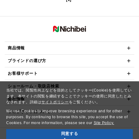
商品情報
ブラインドの選び方
お客様サポート
ショールーム・取扱店検索
当社では、閲覧性向上などを目的としてクッキー(Cookie)を使用してい
ます。本サイトの閲覧を継続することでクッキーの使用に同意したとみ
会社情報
なされます。詳細は
サイトポリシー
をご覧ください。
We use Cookies to improve browsing experience and for other
ウェブサイトについて
purposes. By continuing to browse this site, you accept the use of
Cookies. For more information, please see our
Site Policy.
同意する
Copyright© NICHIBEI CO.,LTD. All Rights Reserved.