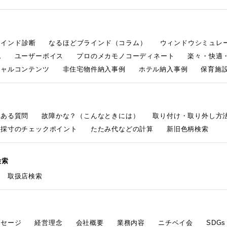
ラインド診断
なるほどブラインド（コラム）
ウィンドウシミュレ
ム
ユーザーボイス
プロのメカモノコーディネート
楽々・快適
シャルコンテンツ
非住宅物件納入事例
ホテル納入事例
保育施設
くある質問
故障かな？（こんなときには）
取り付け・取り外し方
採寸のチェックポイント
たたみ代などの計算
新旧色柄検索
検索
取扱店検索
ッセージ
経営理念
会社概要
業務内容
ニチベイ会
SDG