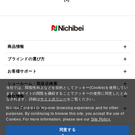
商品情報
ブラインドの選び方
お客様サポート
ショールーム・取扱店検索
当社では、閲覧性向上などを目的としてクッキー(Cookie)を使用してい
ます。本サイトの閲覧を継続することでクッキーの使用に同意したとみ
会社情報
なされます。詳細は
サイトポリシー
をご覧ください。
We use Cookies to improve browsing experience and for other
ウェブサイトについて
purposes. By continuing to browse this site, you accept the use of
Cookies. For more information, please see our
Site Policy.
同意する
Copyright© NICHIBEI CO.,LTD. All Rights Reserved.