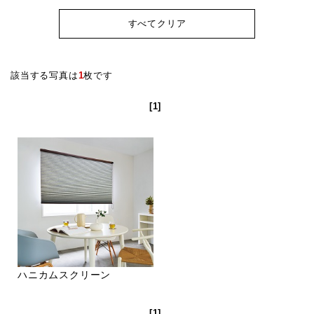
すべてクリア
該当する写真は
1
枚です
[1]
ハニカムスクリーン
[1]