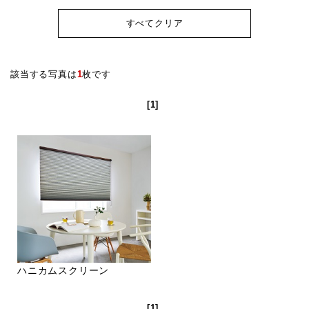
すべてクリア
該当する写真は
1
枚です
[1]
ハニカムスクリーン
[1]