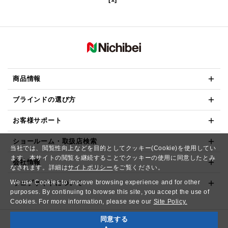
商品情報
ブラインドの選び方
お客様サポート
ショールーム・取扱店検索
当社では、閲覧性向上などを目的としてクッキー(Cookie)を使用してい
ます。本サイトの閲覧を継続することでクッキーの使用に同意したとみ
会社情報
なされます。詳細は
サイトポリシー
をご覧ください。
We use Cookies to improve browsing experience and for other
ウェブサイトについて
purposes. By continuing to browse this site, you accept the use of
Cookies. For more information, please see our
Site Policy.
同意する
Copyright© NICHIBEI CO.,LTD. All Rights Reserved.