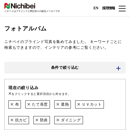
EN
採用情報
ニチベイはブラインドと間仕切りの総合メーカーです
フォトアルバム
ニチベイのブラインド写真を集めてみました。
キーワードごとに
検索もできますので、インテリアの参考にご覧ください。
条件で絞り込む
現在の絞り込み
をクリックすると選択項目から外せます。
布
たて長窓
遮熱
ＵＶカット
抗カビ
防炎
ダイニング