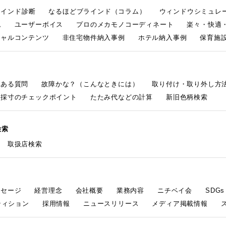
ラインド診断
なるほどブラインド（コラム）
ウィンドウシミュレ
ム
ユーザーボイス
プロのメカモノコーディネート
楽々・快適
シャルコンテンツ
非住宅物件納入事例
ホテル納入事例
保育施設
くある質問
故障かな？（こんなときには）
取り付け・取り外し方
採寸のチェックポイント
たたみ代などの計算
新旧色柄検索
検索
取扱店検索
ッセージ
経営理念
会社概要
業務内容
ニチベイ会
SDG
ティション
採用情報
ニュースリリース
メディア掲載情報