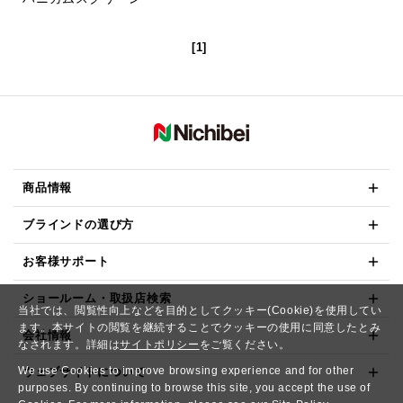
[1]
商品情報
ブラインドの選び方
お客様サポート
ショールーム・取扱店検索
当社では、閲覧性向上などを目的としてクッキー(Cookie)を使用してい
ます。本サイトの閲覧を継続することでクッキーの使用に同意したとみ
会社情報
なされます。詳細は
サイトポリシー
をご覧ください。
We use Cookies to improve browsing experience and for other
ウェブサイトについて
purposes. By continuing to browse this site, you accept the use of