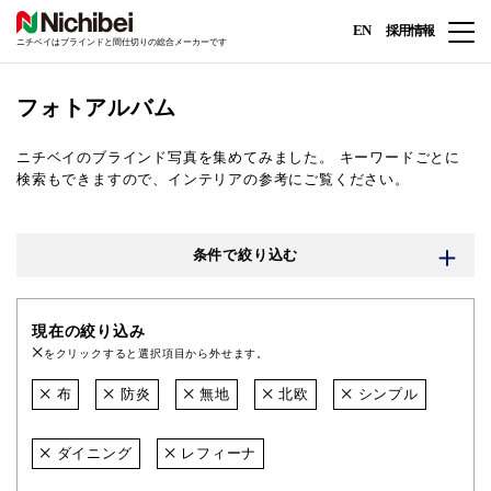
EN
採用情報
ニチベイはブラインドと間仕切りの総合メーカーです
フォトアルバム
ニチベイのブラインド写真を集めてみました。
キーワードごとに
検索もできますので、インテリアの参考にご覧ください。
条件で絞り込む
現在の絞り込み
をクリックすると選択項目から外せます。
布
防炎
無地
北欧
シンプル
ダイニング
レフィーナ