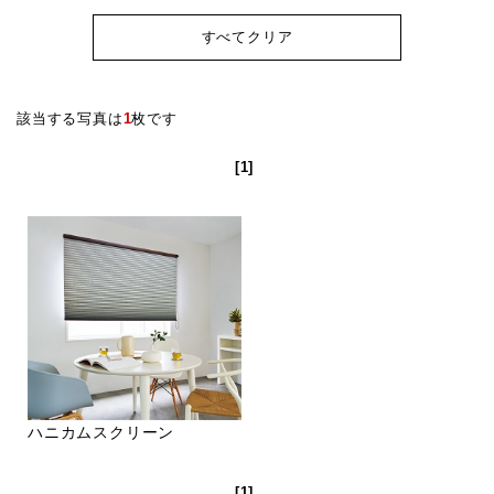
すべてクリア
該当する写真は
1
枚です
[1]
ハニカムスクリーン
[1]