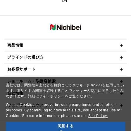
商品情報
ブラインドの選び方
お客様サポート
ショールーム・取扱店検索
当社では、閲覧性向上などを目的としてクッキー(Cookie)を使用してい
ます。本サイトの閲覧を継続することでクッキーの使用に同意したとみ
会社情報
なされます。詳細は
サイトポリシー
をご覧ください。
We use Cookies to improve browsing experience and for other
ウェブサイトについて
purposes. By continuing to browse this site, you accept the use of
Cookies. For more information, please see our
Site Policy.
同意する
Copyright© NICHIBEI CO.,LTD. All Rights Reserved.