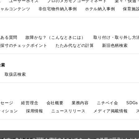
ム
ユーザーボイス
プロのメカモノコーディネート
楽々・快適
シャルコンテンツ
非住宅物件納入事例
ホテル納入事例
保育施設
くある質問
故障かな？（こんなときには）
取り付け・取り外し方
採寸のチェックポイント
たたみ代などの計算
新旧色柄検索
検索
取扱店検索
ッセージ
経営理念
会社概要
業務内容
ニチベイ会
SDG
ティション
採用情報
ニュースリリース
メディア掲載情報