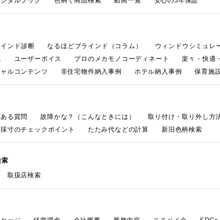
デジタルブック
色柄で商品検索
動画一覧
安心の3年保証
ラインド診断
なるほどブラインド（コラム）
ウィンドウシミュレ
ム
ユーザーボイス
プロのメカモノコーディネート
楽々・快適
シャルコンテンツ
非住宅物件納入事例
ホテル納入事例
保育施設
くある質問
故障かな？（こんなときには）
取り付け・取り外し方
採寸のチェックポイント
たたみ代などの計算
新旧色柄検索
検索
取扱店検索