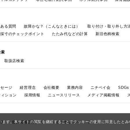
くある質問
故障かな？（こんなときには）
取り付け・取り外し方
採寸のチェックポイント
たたみ代などの計算
新旧色柄検索
検索
取扱店検索
ッセージ
経営理念
会社概要
業務内容
ニチベイ会
SDG
ティション
採用情報
ニュースリリース
メディア掲載情報
しています。本サイトの閲覧を継続することでクッキーの使用に同意したと
請求
個人情報保護方針
サイトポリシー
サイトマップ