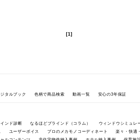
[1]
デジタルブック
色柄で商品検索
動画一覧
安心の3年保証
ラインド診断
なるほどブラインド（コラム）
ウィンドウシミュレ
ム
ユーザーボイス
プロのメカモノコーディネート
楽々・快適
シャルコンテンツ
非住宅物件納入事例
ホテル納入事例
保育施設