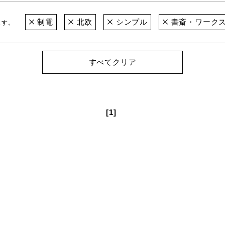
制電
北欧
シンプル
書斎・ワーク
ます。
すべてクリア
[1]