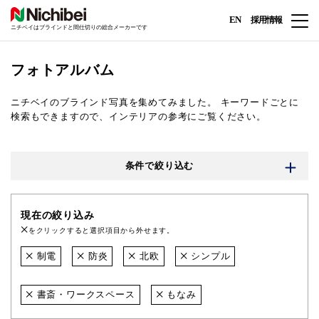
EN
採用情報
ニチベイはブラインドと間仕切りの総合メーカーです
フォトアルバム
ニチベイのブラインド写真を集めてみました。
キーワードごとに
検索もできますので、インテリアの参考にご覧ください。
条件で絞り込む
現在の絞り込み
をクリックすると選択項目から外せます。
制電
防炎
北欧
シンプル
書斎・ワークスペース
もなみ