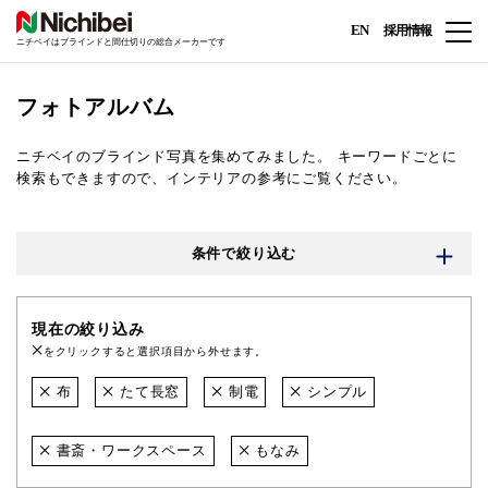
EN
採用情報
ニチベイはブラインドと間仕切りの総合メーカーです
フォトアルバム
ニチベイのブラインド写真を集めてみました。
キーワードごとに
検索もできますので、インテリアの参考にご覧ください。
条件で絞り込む
現在の絞り込み
をクリックすると選択項目から外せます。
布
たて長窓
制電
シンプル
書斎・ワークスペース
もなみ