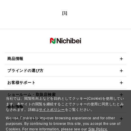
[1]
商品情報
ブラインドの選び方
お客様サポート
ショールーム・取扱店検索
当社では、閲覧性向上などを目的としてクッキー(Cookie)を使用してい
ます。本サイトの閲覧を継続することでクッキーの使用に同意したとみ
会社情報
なされます。詳細は
サイトポリシー
をご覧ください。
We use Cookies to improve browsing experience and for other
ウェブサイトについて
purposes. By continuing to browse this site, you accept the use of
Cookies. For more information, please see our
Site Policy.