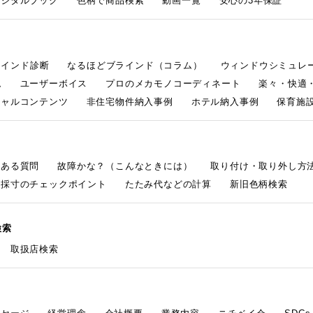
デジタルブック
色柄で商品検索
動画一覧
安心の3年保証
ラインド診断
なるほどブラインド（コラム）
ウィンドウシミュレ
ム
ユーザーボイス
プロのメカモノコーディネート
楽々・快適
シャルコンテンツ
非住宅物件納入事例
ホテル納入事例
保育施設
くある質問
故障かな？（こんなときには）
取り付け・取り外し方
採寸のチェックポイント
たたみ代などの計算
新旧色柄検索
検索
取扱店検索