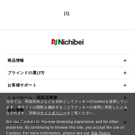
[1]
商品情報
ブラインドの選び方
お客様サポート
ショールーム・取扱店検索
当社では、閲覧性向上などを目的としてクッキー(Cookie)を使用してい
ます。本サイトの閲覧を継続することでクッキーの使用に同意したとみ
会社情報
なされます。詳細は
サイトポリシー
をご覧ください。
We use Cookies to improve browsing experience and for other
ウェブサイトについて
purposes. By continuing to browse this site, you accept the use of
Cookies. For more information, please see our
Site Policy.