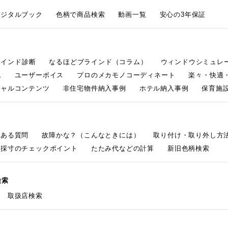
デジタルブック
色柄で商品検索
動画一覧
安心の3年保証
ラインド診断
なるほどブラインド（コラム）
ウィンドウシミュレ
ム
ユーザーボイス
プロのメカモノコーディネート
楽々・快適
シャルコンテンツ
非住宅物件納入事例
ホテル納入事例
保育施設
くある質問
故障かな？（こんなときには）
取り付け・取り外し方
採寸のチェックポイント
たたみ代などの計算
新旧色柄検索
検索
取扱店検索