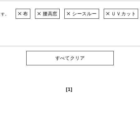
布
腰高窓
シースルー
ＵＶカット
ます。
すべてクリア
[1]