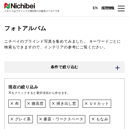
EN
採用情報
ニチベイはブラインドと間仕切りの総合メーカーです
フォトアルバム
ニチベイのブラインド写真を集めてみました。
キーワードごとに
検索もできますので、インテリアの参考にご覧ください。
条件で絞り込む
現在の絞り込み
をクリックすると選択項目から外せます。
布
腰高窓
掃き出し窓
ＵＶカット
グレイ系
書斎・ワークスペース
もなみ