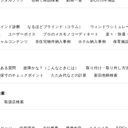
デジタルブック
色柄で商品検索
動画一覧
安心の3年保証
ラインド診断
なるほどブラインド（コラム）
ウィンドウシミュレ
ム
ユーザーボイス
プロのメカモノコーディネート
楽々・快適
シャルコンテンツ
非住宅物件納入事例
ホテル納入事例
保育施設
くある質問
故障かな？（こんなときには）
取り付け・取り外し方
採寸のチェックポイント
たたみ代などの計算
新旧色柄検索
検索
取扱店検索