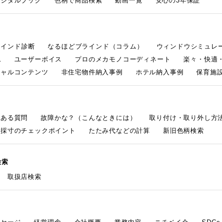
デジタルブック
色柄で商品検索
動画一覧
安心の3年保証
ラインド診断
なるほどブラインド（コラム）
ウィンドウシミュレ
ム
ユーザーボイス
プロのメカモノコーディネート
楽々・快適
シャルコンテンツ
非住宅物件納入事例
ホテル納入事例
保育施設
くある質問
故障かな？（こんなときには）
取り付け・取り外し方
採寸のチェックポイント
たたみ代などの計算
新旧色柄検索
検索
取扱店検索