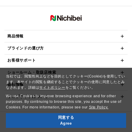
商品情報
ブラインドの選び方
お客様サポート
ショールーム・取扱店検索
当社では、閲覧性向上などを目的としてクッキー(Cookie)を使用してい
ます。本サイトの閲覧を継続することでクッキーの使用に同意したとみ
会社情報
なされます。詳細は
サイトポリシー
をご覧ください。
We use Cookies to improve browsing experience and for other
ウェブサイトについて
purposes. By continuing to browse this site, you accept the use of
Cookies. For more information, please see our
Site Policy.
同意する
Copyright© NICHIBEI CO.,LTD. All Rights Reserved.
Agree