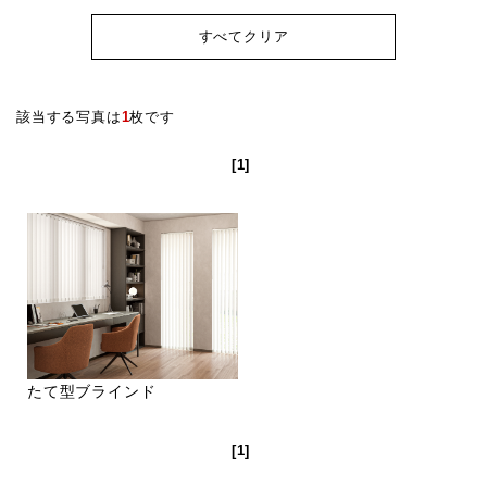
すべてクリア
該当する写真は
1
枚です
[1]
たて型ブラインド
[1]