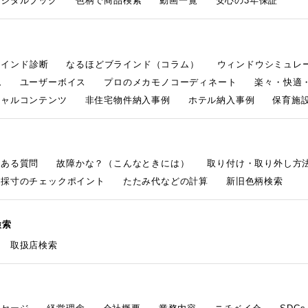
デジタルブック
色柄で商品検索
動画一覧
安心の3年保証
ラインド診断
なるほどブラインド（コラム）
ウィンドウシミュレ
ム
ユーザーボイス
プロのメカモノコーディネート
楽々・快適
シャルコンテンツ
非住宅物件納入事例
ホテル納入事例
保育施設
くある質問
故障かな？（こんなときには）
取り付け・取り外し方
採寸のチェックポイント
たたみ代などの計算
新旧色柄検索
検索
取扱店検索