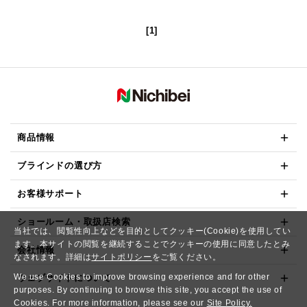
[1]
商品情報
ブラインドの選び方
お客様サポート
ショールーム・取扱店検索
当社では、閲覧性向上などを目的としてクッキー(Cookie)を使用してい
ます。本サイトの閲覧を継続することでクッキーの使用に同意したとみ
会社情報
なされます。詳細は
サイトポリシー
をご覧ください。
We use Cookies to improve browsing experience and for other
ウェブサイトについて
purposes. By continuing to browse this site, you accept the use of
Cookies. For more information, please see our
Site Policy.