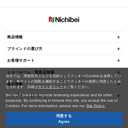
商品情報
ブラインドの選び方
お客様サポート
ショールーム・取扱店検索
当社では、閲覧性向上などを目的としてクッキー(Cookie)を使用してい
ます。本サイトの閲覧を継続することでクッキーの使用に同意したとみ
会社情報
なされます。詳細は
サイトポリシー
をご覧ください。
We use Cookies to improve browsing experience and for other
ウェブサイトについて
purposes. By continuing to browse this site, you accept the use of
Cookies. For more information, please see our
Site Policy.
同意する
Copyright© NICHIBEI CO.,LTD. All Rights Reserved.
Agree