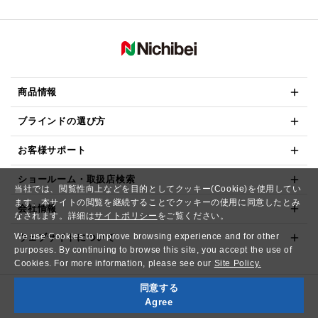
商品情報
ブラインドの選び方
お客様サポート
ショールーム・取扱店検索
当社では、閲覧性向上などを目的としてクッキー(Cookie)を使用してい
ます。本サイトの閲覧を継続することでクッキーの使用に同意したとみ
会社情報
なされます。詳細は
サイトポリシー
をご覧ください。
We use Cookies to improve browsing experience and for other
ウェブサイトについて
purposes. By continuing to browse this site, you accept the use of
Cookies. For more information, please see our
Site Policy.
同意する
Copyright© NICHIBEI CO.,LTD. All Rights Reserved.
Agree