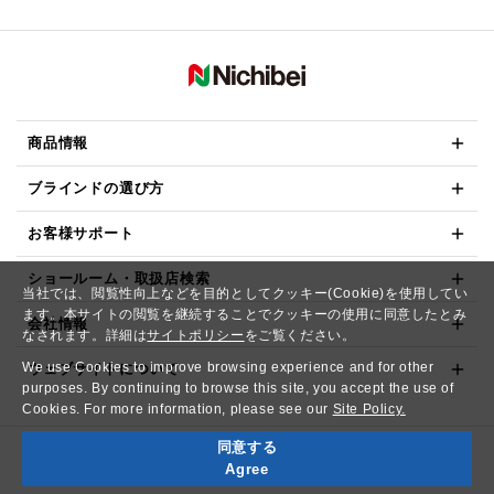
商品情報
ブラインドの選び方
お客様サポート
ショールーム・取扱店検索
当社では、閲覧性向上などを目的としてクッキー(Cookie)を使用してい
ます。本サイトの閲覧を継続することでクッキーの使用に同意したとみ
会社情報
なされます。詳細は
サイトポリシー
をご覧ください。
We use Cookies to improve browsing experience and for other
ウェブサイトについて
purposes. By continuing to browse this site, you accept the use of
Cookies. For more information, please see our
Site Policy.
同意する
Copyright© NICHIBEI CO.,LTD. All Rights Reserved.
Agree