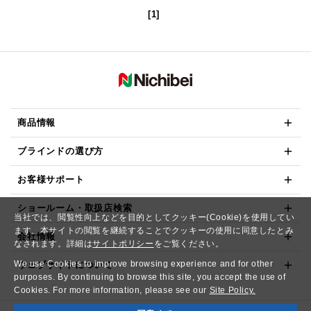
[1]
商品情報
ブラインドの選び方
お客様サポート
ショールーム・取扱店検索
当社では、閲覧性向上などを目的としてクッキー(Cookie)を使用してい
ます。本サイトの閲覧を継続することでクッキーの使用に同意したとみ
会社情報
なされます。詳細は
サイトポリシー
をご覧ください。
We use Cookies to improve browsing experience and for other
ウェブサイトについて
purposes. By continuing to browse this site, you accept the use of
Cookies. For more information, please see our
Site Policy.