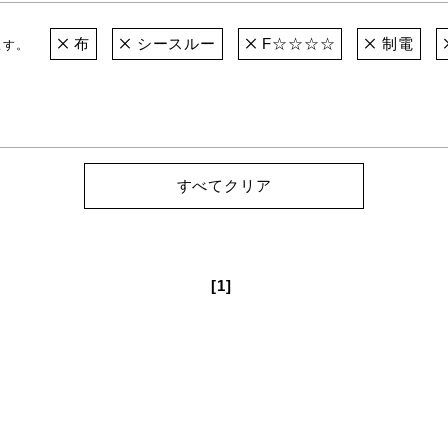
布
シースルー
F☆☆☆☆
制電
ます。
すべてクリア
[1]