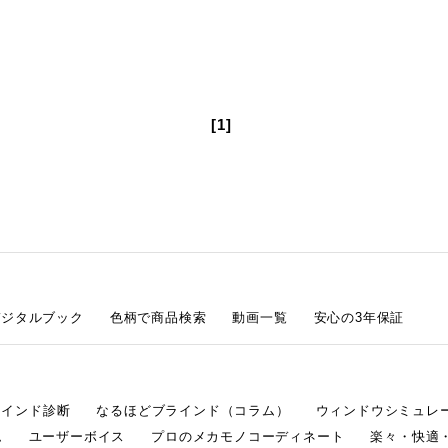
[1]
デジタルブック
色柄で商品検索
動画一覧
安心の3年保証
ラインド診断
なるほどブラインド（コラム）
ウィンドウシミュレ
ム
ユーザーボイス
プロのメカモノコーディネート
楽々・快適