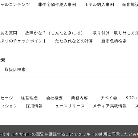
シャルコンテンツ
非住宅物件納入事例
ホテル納入事例
保育施設
くある質問
故障かな？（こんなときには）
取り付け・取り外し方
採寸のチェックポイント
たたみ代などの計算
新旧色柄検索
検索
取扱店検索
ッセージ
経営理念
会社概要
業務内容
ニチベイ会
SDG
ティション
採用情報
ニュースリリース
メディア掲載情報
しています。本サイトの閲覧を継続することでクッキーの使用に同意したと
請求
個人情報保護方針
サイトポリシー
サイトマップ