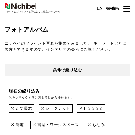
EN
採用情報
ニチベイはブラインドと間仕切りの総合メーカーです
フォトアルバム
ニチベイのブラインド写真を集めてみました。
キーワードごとに
検索もできますので、インテリアの参考にご覧ください。
条件で絞り込む
現在の絞り込み
をクリックすると選択項目から外せます。
たて長窓
シークレット
F☆☆☆☆
制電
書斎・ワークスペース
もなみ