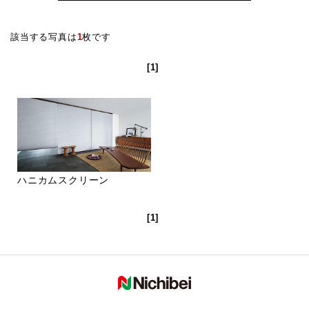
該当する写真は
1
枚です
[1]
ハニカムスクリーン
[1]