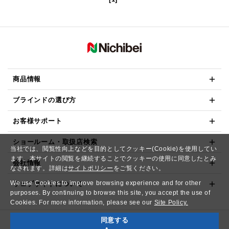
商品情報
ブラインドの選び方
お客様サポート
ショールーム・取扱店検索
当社では、閲覧性向上などを目的としてクッキー(Cookie)を使用してい
ます。本サイトの閲覧を継続することでクッキーの使用に同意したとみ
会社情報
なされます。詳細は
サイトポリシー
をご覧ください。
We use Cookies to improve browsing experience and for other
ウェブサイトについて
purposes. By continuing to browse this site, you accept the use of
Cookies. For more information, please see our
Site Policy.
同意する
Copyright© NICHIBEI CO.,LTD. All Rights Reserved.