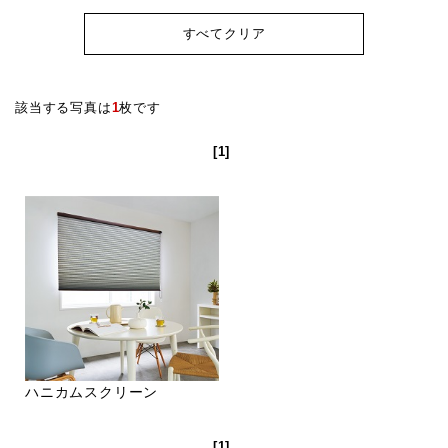
すべてクリア
該当する写真は
1
枚です
[1]
ハニカムスクリーン
[1]