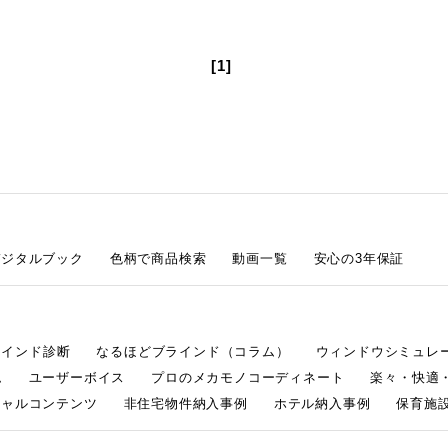
[1]
デジタルブック
色柄で商品検索
動画一覧
安心の3年保証
ラインド診断
なるほどブラインド（コラム）
ウィンドウシミュレ
ム
ユーザーボイス
プロのメカモノコーディネート
楽々・快適
シャルコンテンツ
非住宅物件納入事例
ホテル納入事例
保育施設