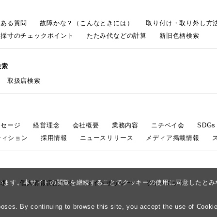
くある質問
故障かな？（こんなときには）
取り付け・取り外し方
採寸のチェックポイント
たたみ代などの計算
新旧色柄検索
検索
取扱店検索
ッセージ
経営理念
会社概要
業務内容
ニチベイ会
SDG
ティション
採用情報
ニュースリリース
メディア掲載情報
しています。本サイトの閲覧を継続することでクッキーの使用に同意したと
請求
個人情報保護方針
サイトポリシー
サイトマップ
ses. By continuing to browse this site, you accept the use of Cookie