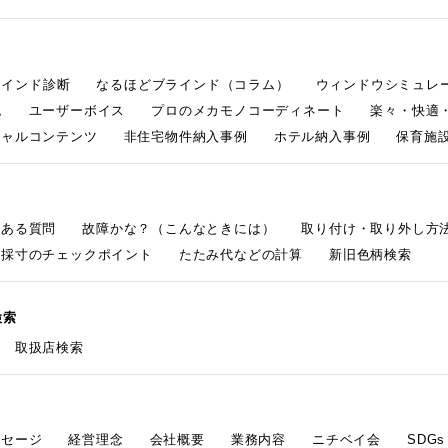
ラインド診断
なるほどブラインド（コラム）
ウィンドウシミュレ
ム
ユーザーボイス
プロのメカモノコーディネート
楽々・快適
シャルコンテンツ
非住宅物件納入事例
ホテル納入事例
保育施設
くある質問
故障かな？（こんなときには）
取り付け・取り外し方
採寸のチェックポイント
たたみ代などの計算
新旧色柄検索
検索
取扱店検索
ッセージ
経営理念
会社概要
業務内容
ニチベイ会
SDG